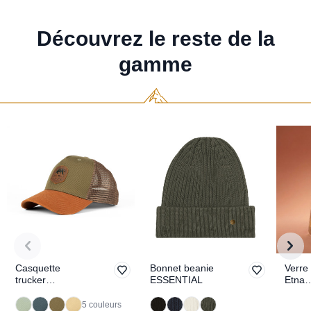
Découvrez le reste de la
gamme
Casquette
Bonnet beanie
Verre
trucker
ESSENTIAL
Etna
EXPLORING
TOPO
5 couleurs