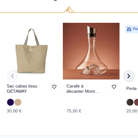
Per
Sac cabas tissu
Carafe à
Porte
GETAWAY
décanter Mont
Blanc
TOPOGRAPHIC
30,00 €
75,00 €
20,00