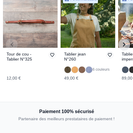
Tour de cou -
Tablier jean
Tablie
Tablier N°325
N°260
imper
N°70
6 couleurs
12,00 €
49,00 €
89,00
Paiement 100% sécurisé
Partenaire des meilleurs prestataires de paiement !