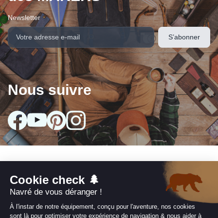
Newsletter
Nous suivre
arrow_drop_down
Nos collections
arrow_drop_down
Infos utiles