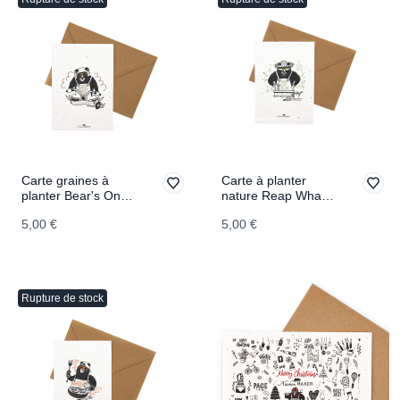
Carte graines à
Carte à planter
planter Bear's On
nature Reap What
Wheels
You Sow
5,00 €
5,00 €
Rupture de stock