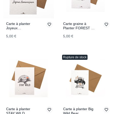
Carte à planter
Carte graine à
Joyeux
Planter FOREST IS
Anniversaire
FOR REST
5,00 €
5,00 €
Rupture de stock
Carte à planter
Carte à planter Big
STAY WILD
Wild Bear