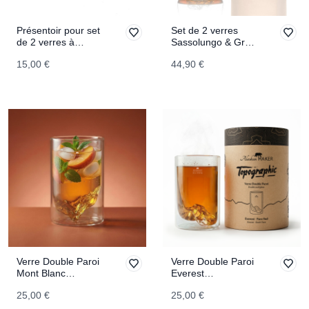
Présentoir pour set
Set de 2 verres
de 2 verres à
Sassolungo & Gran
spiritueux
Paradiso
15,00 €
44,90 €
TOPOGRAPHIC
TOPOGRAPHIC
Verre Double Paroi
Verre Double Paroi
Mont Blanc
Everest
TOPOGRAPHIC
TOPOGRAPHIC
25,00 €
25,00 €