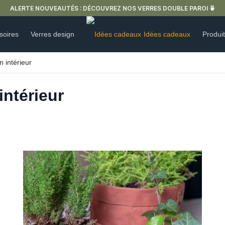
OUVREZ NOS VERRES DOUBLE PAROI 🍵
soires
Verres design
Idées cadeaux
Produi
n intérieur
intérieur