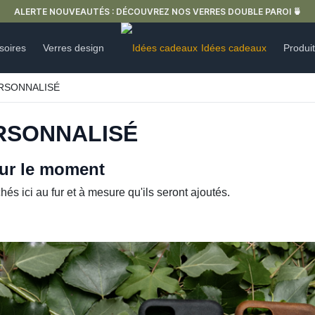
 DÉCOUVREZ NOS VERRES DOUBLE PAROI 🍵
soires
Verres design
Idées cadeaux
Produi
RSONNALISÉ
RSONNALISÉ
our le moment
hés ici au fur et à mesure qu'ils seront ajoutés.