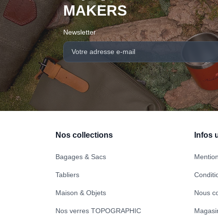
MAKERS
Newsletter
Nos collections
Infos u
Bagages & Sacs
Mention
Tabliers
Conditi
Maison & Objets
Nous co
Nos verres TOPOGRAPHIC
Magasi