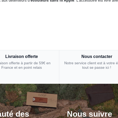
t aux détenteurs d’
écouteurs sans fil Apple
. L’accessoire est livré 
Livraison offerte
Nous contacter
aison offerte à partir de 59€ en
Notre service client est à votre 
France et en point relais
tout se passe ici !
uté des
Nous suivre