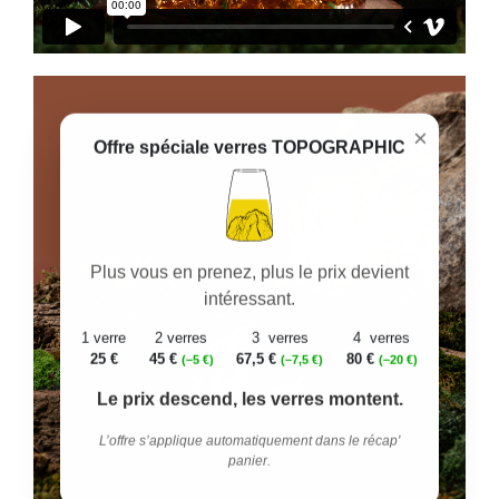
×
Offre spéciale verres TOPOGRAPHIC
Plus vous en prenez, plus le prix devient
intéressant.
1 verre
2 verres
3 verres
4 verres
25 €
45 €
67,5 €
80 €
(–5 €)
(–7,5 €)
(–20 €)
Le prix descend, les verres montent.
L’offre s’applique automatiquement dans le récap'
panier.