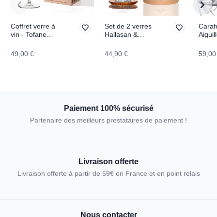
Coffret verre à
Set de 2 verres
Caraf
vin - Tofane
Hallasan &
Aiguil
TOPOGRAPHIC
Seoraksan
TOPO
TOPOGRAPHIC
49,00 €
44,90 €
59,00
Paiement 100% sécurisé
Partenaire des meilleurs prestataires de paiement !
Livraison offerte
Livraison offerte à partir de 59€ en France et en point relais
Nous contacter