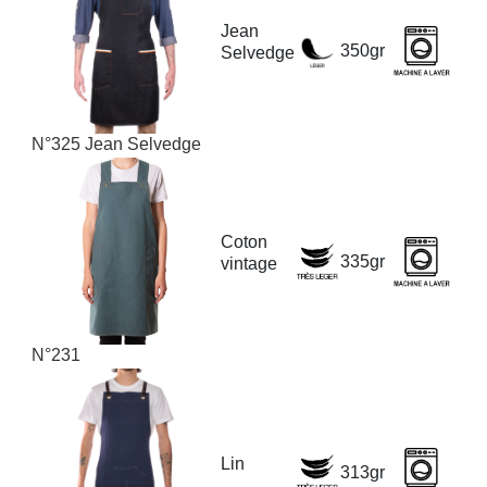
Jean
350gr
Selvedge
N°325 Jean Selvedge
Coton
335gr
vintage
N°231
Lin
313gr