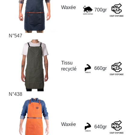
Waxée
700gr
N°547
Tissu
660gr
recyclé
N°438
Waxée
640gr