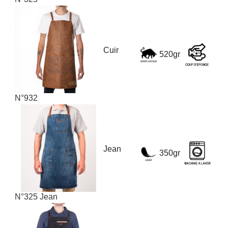
Cuir
520gr
N°932
Jean
350gr
N°325 Jean