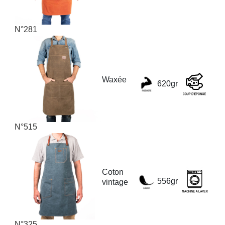
N°281
Waxée
620gr
N°515
Coton
556gr
vintage
N°325