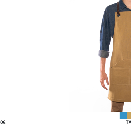
40€
TA