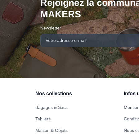
Rejoignez la communa
MAKERS
Newsletter
Nos collections
Infos u
Bagages & Sacs
Mention
Tabliers
Conditi
Maison & Objets
Nous co