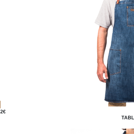
82€
TABL