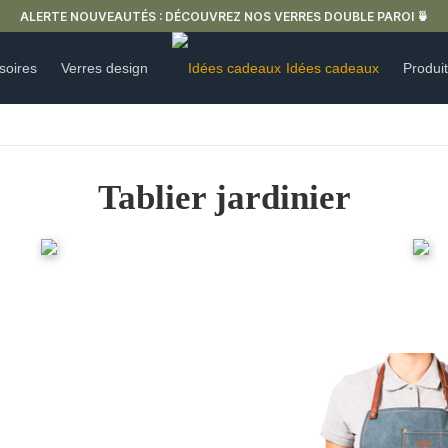
LIVRAISON OFFERTE EN FRANCE MÉ
soires
Verres design
Idées cadeaux
Produi
Tablier jardinier