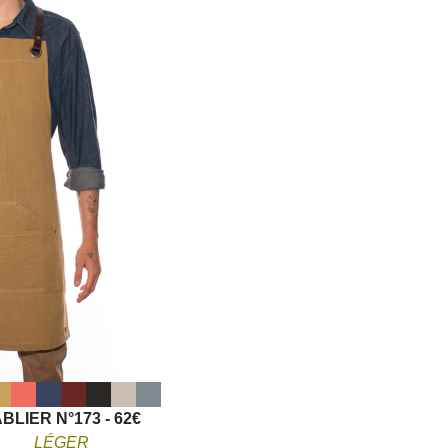
BLIER N°173 - 62€
L
É
GER