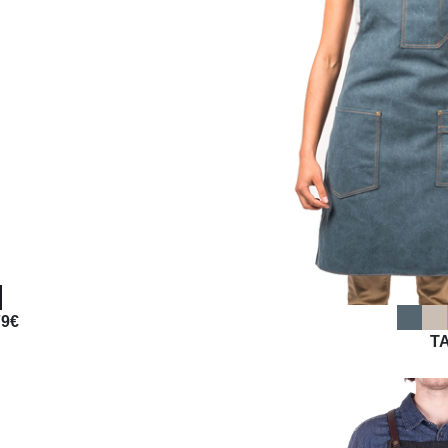
79€
TA