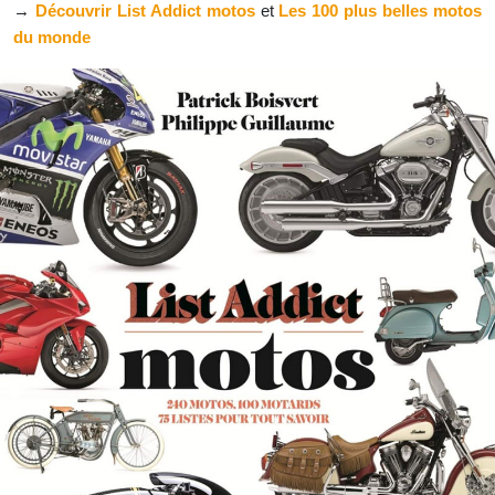
→
Découvrir List Addict motos
et
Les 100 plus belles motos
du monde