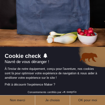
L'appareil à raclette à la bougie de
Cookut
Trouver le
cadeau parfait
pour un
passionné de cuisine
peut
parfois sembler compliqué, mais on a la solution. L'
appareil à
raclette à la bougie
de Cookut est la pépite ultime qui fera briller
les yeux de votre proche amateur de saveurs. Compact et conçu