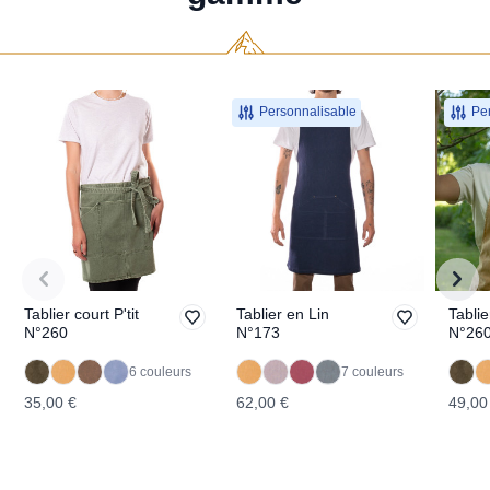
Personnalisable
Per
Tablier court P'tit
Tablier en Lin
Tablie
N°260
N°173
N°26
6 couleurs
7 couleurs
35,00 €
62,00 €
49,00