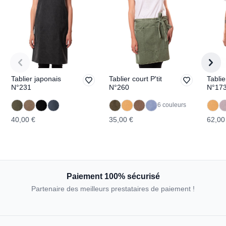
Tablier japonais
Tablier court P'tit
Tablie
N°231
N°260
N°17
6 couleurs
40,00 €
35,00 €
62,00
Paiement 100% sécurisé
Partenaire des meilleurs prestataires de paiement !