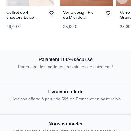
Coffret de 4
Verre design Pic
Verre
shooters Édition
du Midi de
Gran
Italie
Bigorre
TOPO
49,00 €
25,00 €
25,00
TOPOGRAPHIC
TOPOGRAPHIC
Paiement 100% sécurisé
Partenaire des meilleurs prestataires de paiement !
Livraison offerte
Livraison offerte à partir de 59€ en France et en point relais
Nous contacter
Notre service client est à votre écoute : tout se passe ici !