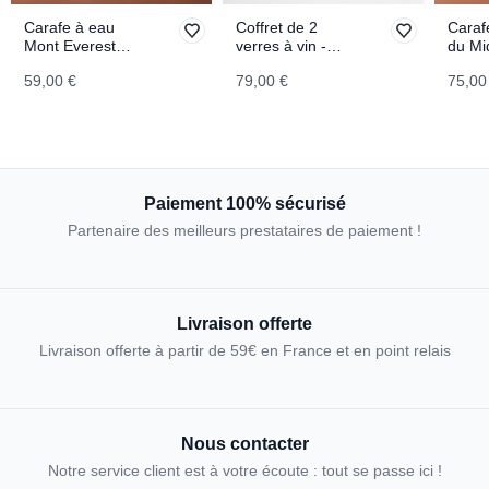
Carafe à eau
Coffret de 2
Carafe
Mont Everest
verres à vin -
du Mi
TOPOGRAPHIC
Tofane & Tre
TOPO
59,00 €
79,00 €
75,00
Cime di
Lavaredo
TOPOGRAPHIC
Paiement 100% sécurisé
Partenaire des meilleurs prestataires de paiement !
Livraison offerte
Livraison offerte à partir de 59€ en France et en point relais
Nous contacter
Notre service client est à votre écoute : tout se passe ici !