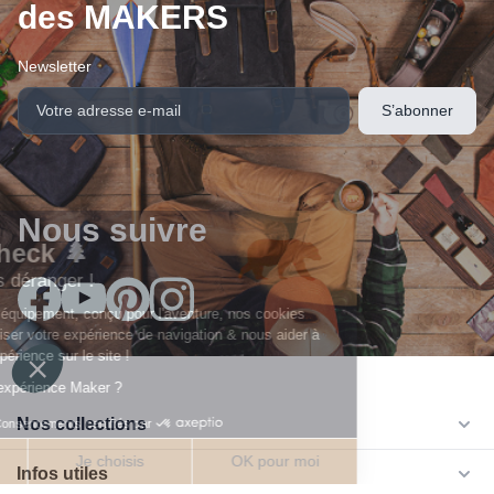
des MAKERS
Newsletter
Nous suivre
arrow_drop_down
Nos collections
arrow_drop_down
Infos utiles