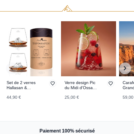
Set de 2 verres
Verre design Pic
Caraf
Hallasan &
du Midi d'Ossau
Gran
Seoraksan
TOPOGRAPHIC
TOPO
44,90 €
25,00 €
59,00
TOPOGRAPHIC
Paiement 100% sécurisé