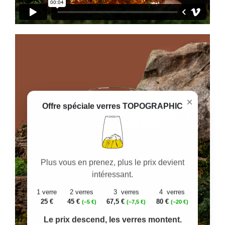
×
Offre spéciale verres TOPOGRAPHIC
Plus vous en prenez, plus le prix devient
intéressant.
1 verre
2 verres
3 verres
4 verres
25 €
45 €
67,5 €
80 €
(–5 €)
(–7,5 €)
(–20 €)
Le prix descend, les verres montent.