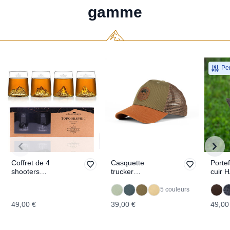
gamme
Per
Coffret de 4
Casquette
Portef
shooters
trucker
cuir
TOPOGRAPHIC
EXPLORING
5 couleurs
49,00 €
39,00 €
49,00