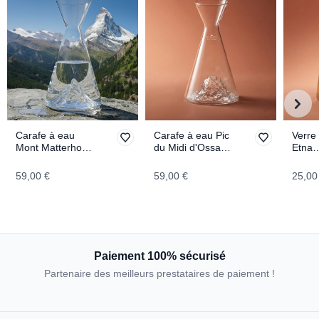
Carafe à eau
Carafe à eau Pic
Verre
Mont Matterhorn
du Midi d'Ossau
Etna
TOPOGRAPHIC
TOPOGRAPHIC
TOPO
59,00 €
59,00 €
25,00
Paiement 100% sécurisé
Partenaire des meilleurs prestataires de paiement !