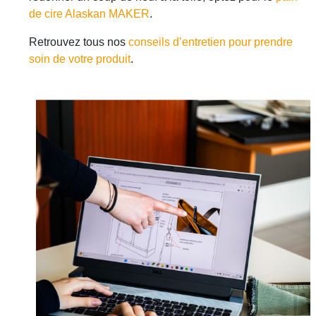
de cire Alaskan MAKER
.
Retrouvez tous nos
conseils d’entretien pour prendre
soin de votre produit
.