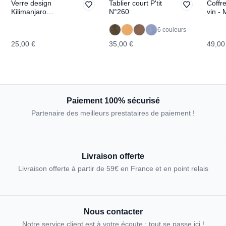
Verre design
Tablier court P'tit
Coffre
Kilimanjaro
N°260
vin - 
TOPOGRAPHIC
TOPO
6 couleurs
25,00 €
35,00 €
49,00
Paiement 100% sécurisé
Partenaire des meilleurs prestataires de paiement !
Livraison offerte
Livraison offerte à partir de 59€ en France et en point relais
Nous contacter
Notre service client est à votre écoute : tout se passe ici !