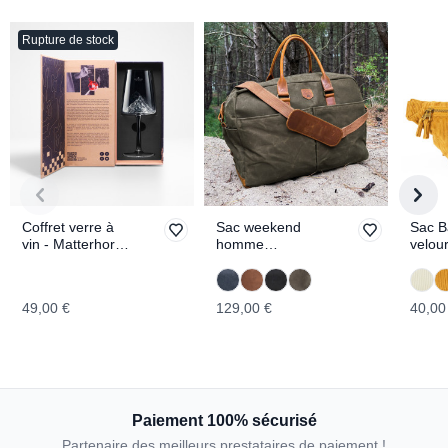
Rupture de stock
Coffret verre à
Sac weekend
Sac B
vin - Matterhorn
homme
velo
TOPOGRAPHIC
WRANGELL
49,00 €
129,00 €
40,00
Paiement 100% sécurisé
Partenaire des meilleurs prestataires de paiement !