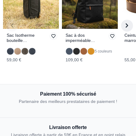
Sac Isotherme
Sac à dos
Ceintu
bouteille
imperméable
marr
WANDERER
SITKA
MUS
5 couleurs
59,00 €
109,00 €
55,00
Paiement 100% sécurisé
Partenaire des meilleurs prestataires de paiement !
Livraison offerte
Livraison offerte à partir de 59€ en France et en point relais