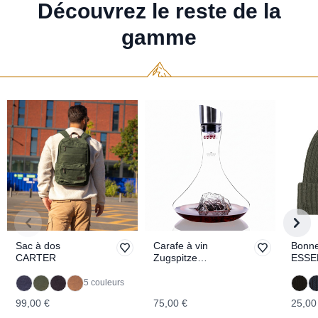
Découvrez le reste de la
gamme
Sac à dos
Carafe à vin
Bonne
CARTER
Zugspitze
ESSE
TOPOGRAPHIC
5 couleurs
99,00 €
75,00 €
25,00