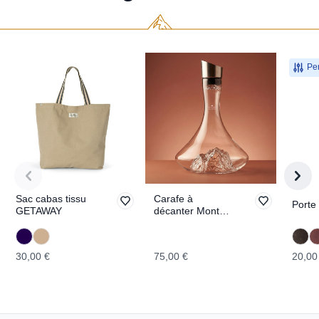
Per
Sac cabas tissu
Carafe à
Porte
GETAWAY
décanter Mont
Blanc
TOPOGRAPHIC
30,00 €
75,00 €
20,00