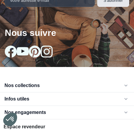
Nous suivre
arrow_drop_down
Nos collections
arrow_drop_down
Infos utiles
arrow_drop_down
Nos engagements
Espace revendeur